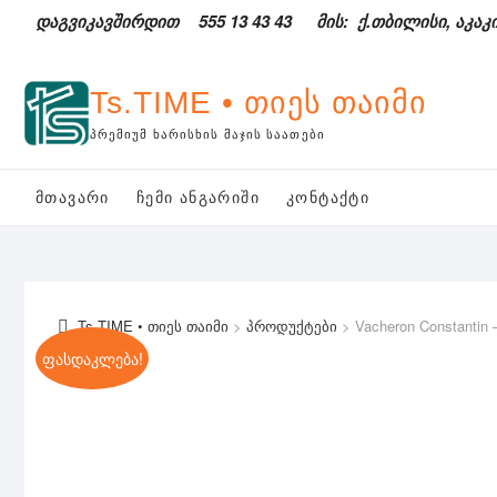
Skip
დაგვიკავშირდით
555 13 43 43
მის: ქ.თბილისი, აკაკი
to
content
Ts.TIME • თიეს თაიმი
ᲞᲠᲔᲛᲘᲣᲛ ᲮᲐᲠᲘᲡᲮᲘᲡ ᲛᲐᲯᲘᲡ ᲡᲐᲐᲗᲔᲑᲘ
ᲛᲗᲐᲕᲐᲠᲘ
ᲩᲔᲛᲘ ᲐᲜᲒᲐᲠᲘᲨᲘ
ᲙᲝᲜᲢᲐᲥᲢᲘ
Ts.TIME • თიეს თაიმი
>
პროდუქტები
>
Vacheron Constanti
ფასდაკლება!