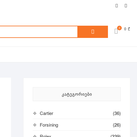
facebook
inst
ძებნა:
0
0 ₾
ᲙᲐᲢᲔᲒᲝᲠᲘᲔᲑᲘ
Cartier
(36)
Forsining
(26)
Rolex
(339)