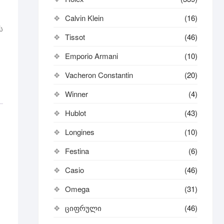
Calvin Klein
(16)
ს
Tissot
(46)
Emporio Armani
(10)
Vacheron Constantin
(20)
Winner
(4)
Hublot
(43)
Longines
(10)
Festina
(6)
Casio
(46)
Omega
(31)
ციფრული
(46)