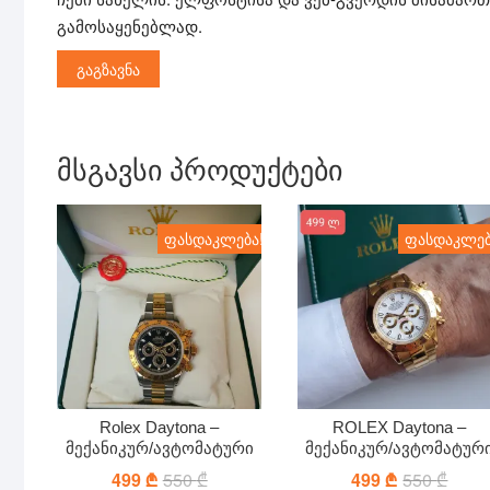
გამოსაყენებლად.
მსგავსი პროდუქტები
ფასდაკლება!
ფასდაკლებ
Rolex Daytona –
ROLEX Daytona –
მექანიკურ/ავტომატური
მექანიკურ/ავტომატურ
499
₾
550
₾
Original
Current
499
₾
550
₾
Origin
Curre