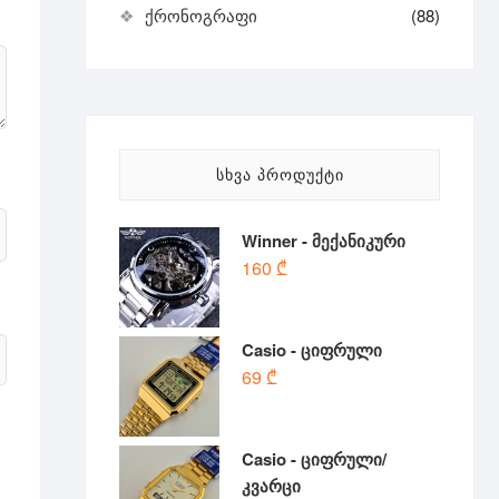
ქრონოგრაფი
(88)
ᲡᲮᲕᲐ ᲞᲠᲝᲓᲣᲥᲢᲘ
Winner - მექანიკური
160
₾
Casio - ციფრული
69
₾
Casio - ციფრული/
კვარცი