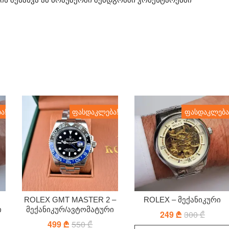
ა!
ფასდაკლება!
ფასდაკლება
ROLEX GMT MASTER 2 –
ROLEX – მექანიკური
ი
მექანიკურ/ავტომატური
249
₾
300
₾
Origina
Curren
price
price
al
nt
499
₾
550
₾
Original
Current