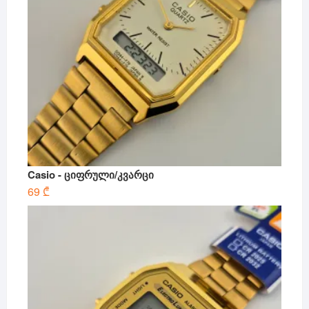
Casio - ციფრული/კვარცი
69
₾