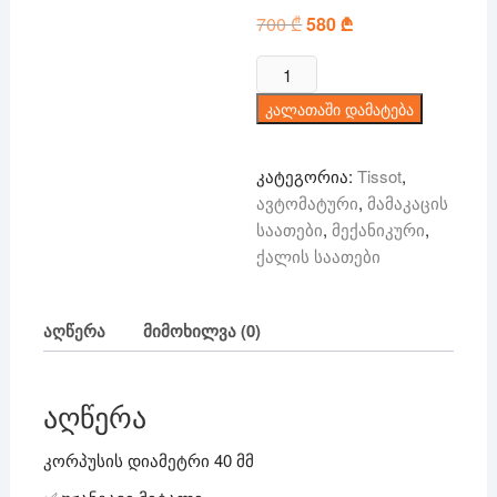
700
₾
Original
580
₾
Current
price
price
was:
is:
რაოდენობა:
700 ₾.
580 ₾.
Tissot
კალათაში დამატება
PRX
-
მექანიკურ/
კატეგორია:
Tissot
,
ავტომატური
ავტომატური
,
მამაკაცის
საათები
,
მექანიკური
,
ქალის საათები
აღწერა
მიმოხილვა (0)
აღწერა
კორპუსის დიამეტრი 40 მმ