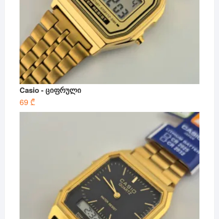
Casio - ციფრული
69
₾