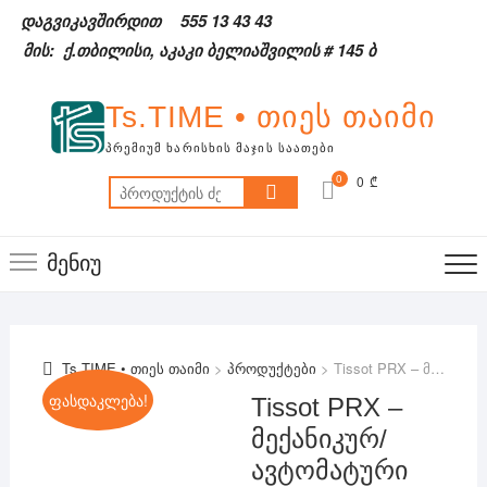
Skip
დაგვიკავშირდით
555 13 43 43
to
მის: ქ.თბილისი, აკაკი ბელიაშვილის # 145 ბ
content
Ts.TIME • თიეს თაიმი
ᲞᲠᲔᲛᲘᲣᲛ ᲮᲐᲠᲘᲡᲮᲘᲡ ᲛᲐᲯᲘᲡ ᲡᲐᲐᲗᲔᲑᲘ
0
0 ₾
ძებნა:
მენიუ
Ts.TIME • თიეს თაიმი
>
პროდუქტები
>
Tissot PRX – მექანიკურ/ავტომატური
ფასდაკლება!
Tissot PRX –
მექანიკურ/
ავტომატური