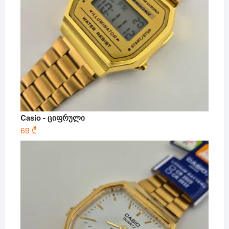
Casio - ციფრული
69
₾