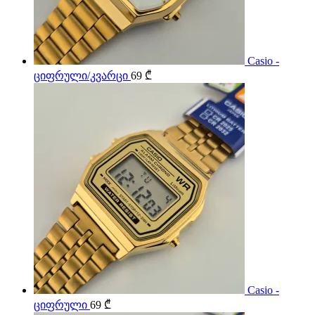
Casio -
ციფრული/კვარცი
69
₾
Casio -
ციფრული
69
₾