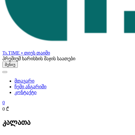
Ts.TIME • თიეს თაიმი
პრემიუმ ხარისხის მაჯის საათები
მენიუ
მთავარი
ჩემი ანგარიში
კონტაქტი
0
0 ₾
კალათა