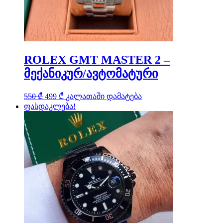
ROLEX GMT MASTER 2 –
მექანიკურ/ავტომატური
Original
Current
550
₾
499
₾
კალათაში დამატება
price
price
ფასდაკლება!
was:
is:
550 ₾.
499 ₾.