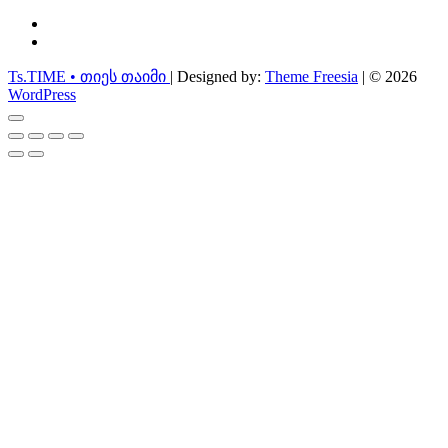
facebook
instagram
Ts.TIME • თიეს თაიმი
| Designed by:
Theme Freesia
| © 2026
WordPress
Go
to
top