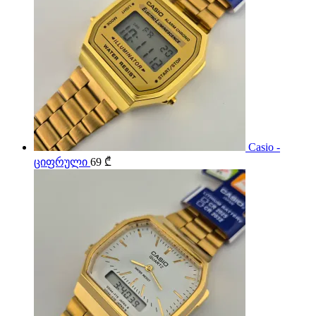
Casio -
ციფრული
69
₾