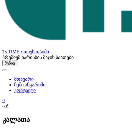
Ts.TIME • თიეს თაიმი
პრემიუმ ხარისხის მაჯის საათები
მენიუ
მთავარი
ჩემი ანგარიში
კონტაქტი
0
0 ₾
კალათა