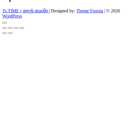
instagram
Ts.TIME • თიეს თაიმი
| Designed by:
Theme Freesia
| © 2026
WordPress
Go
to
top