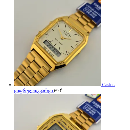
Casio -
ციფრული/კვარცი
69
₾