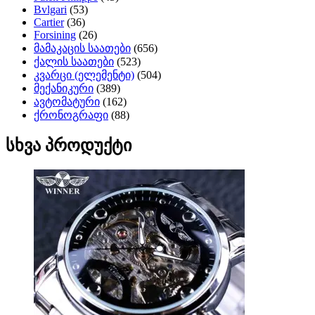
Bvlgari
(53)
Cartier
(36)
Forsining
(26)
მამაკაცის საათები
(656)
ქალის საათები
(523)
კვარცი (ელემენტი)
(504)
მექანიკური
(389)
ავტომატური
(162)
ქრონოგრაფი
(88)
სხვა პროდუქტი