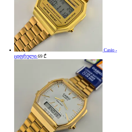
Casio -
ციფრული
69
₾