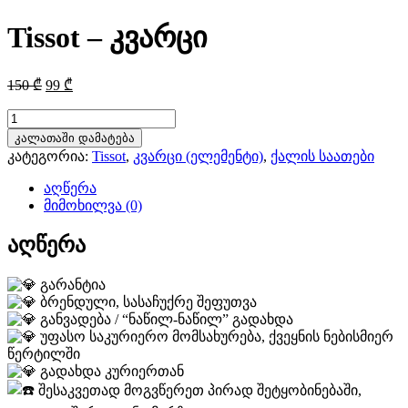
Tissot – კვარცი
Original
Current
150
₾
99
₾
price
price
was:
is:
რაოდენობა:
Tissot
150 ₾.
99 ₾.
კალათაში დამატება
-
კატეგორია:
Tissot
,
კვარცი (ელემენტი)
,
ქალის საათები
კვარცი
აღწერა
მიმოხილვა (0)
აღწერა
გარანტია
ბრენდული, სასაჩუქრე შეფუთვა
განვადება / “ნაწილ-ნაწილ” გადახდა
უფასო საკურიერო მომსახურება, ქვეყნის ნებისმიერ
წერტილში
გადახდა კურიერთან
შესაკვეთად მოგვწერეთ პირად შეტყობინებაში,