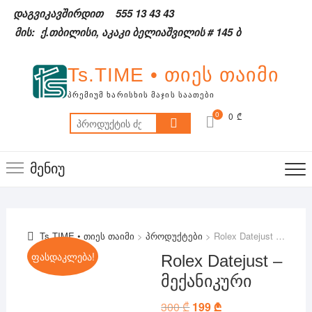
Skip
დაგვიკავშირდით
555 13 43 43
to
მის: ქ.თბილისი, აკაკი ბელიაშვილის # 145 ბ
content
Ts.TIME • თიეს თაიმი
ᲞᲠᲔᲛᲘᲣᲛ ᲮᲐᲠᲘᲡᲮᲘᲡ ᲛᲐᲯᲘᲡ ᲡᲐᲐᲗᲔᲑᲘ
0
0 ₾
ძებნა:
მენიუ
Ts.TIME • თიეს თაიმი
>
პროდუქტები
>
Rolex Datejust – მექანიკური
ფასდაკლება!
Rolex Datejust –
მექანიკური
300
₾
Original
199
₾
Current