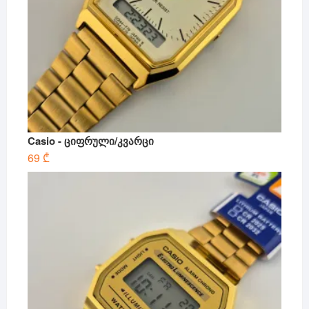
Casio - ციფრული/კვარცი
69
₾