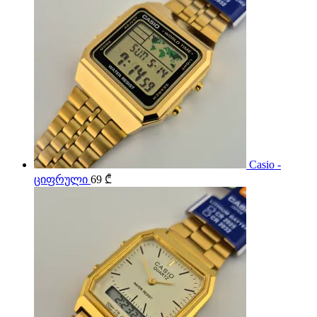
Casio -
ციფრული
69
₾