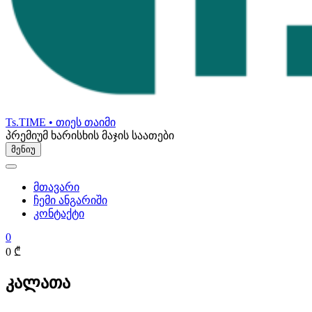
Ts.TIME • თიეს თაიმი
პრემიუმ ხარისხის მაჯის საათები
მენიუ
მთავარი
ჩემი ანგარიში
კონტაქტი
0
0 ₾
კალათა