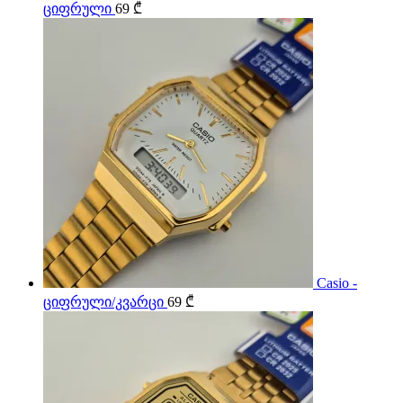
ციფრული
69
₾
Casio -
ციფრული/კვარცი
69
₾