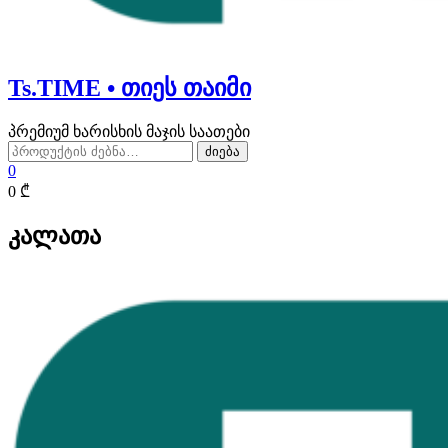
Ts.TIME • თიეს თაიმი
პრემიუმ ხარისხის მაჯის საათები
ძებნა:
ძიება
0
0 ₾
კალათა