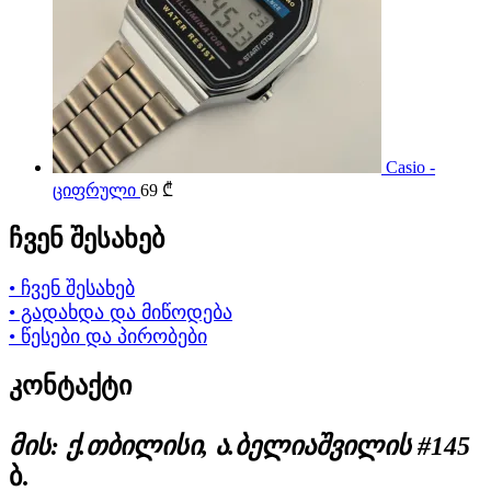
Casio -
ციფრული
69
₾
ჩვენ შესახებ
• ჩვენ შესახებ
• გადახდა და მიწოდება
• წესები და პირობები
კონტაქტი
მის: ქ.თბილისი, ა.ბელიაშვილის #145
ბ.