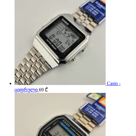
Casio -
ციფრული
69
₾