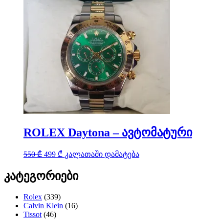
ROLEX Daytona – ავტომატური
Original
Current
550
₾
499
₾
კალათაში დამატება
price
price
was:
is:
კატეგორიები
550 ₾.
499 ₾.
Rolex
(339)
Calvin Klein
(16)
Tissot
(46)