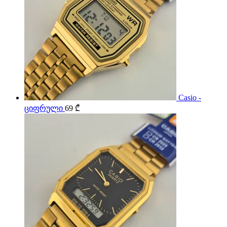
Casio -
ციფრული
69
₾