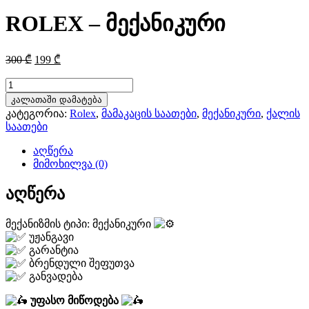
ROLEX – მექანიკური
Original
Current
300
₾
199
₾
price
price
was:
is:
რაოდენობა:
ROLEX
300 ₾.
199 ₾.
კალათაში დამატება
-
კატეგორია:
Rolex
,
მამაკაცის საათები
,
მექანიკური
,
ქალის
მექანიკური
საათები
აღწერა
მიმოხილვა (0)
აღწერა
მექანიზმის ტიპი: მექანიკური
უჟანგავი
გარანტია
ბრენდული შეფუთვა
განვადება
უფასო მიწოდება