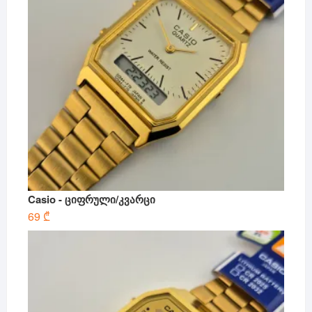
Casio - ციფრული/კვარცი
69
₾