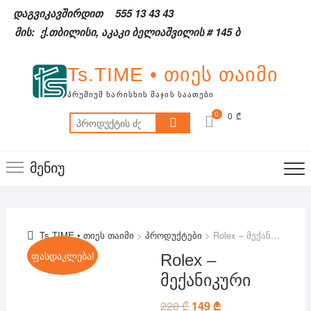
Skip
დაგვიკავშირდით
555 13 43 43
to
მის: ქ.თბილისი, აკაკი ბელიაშვილის # 145 ბ
content
Ts.TIME • თიეს თაიმი
ᲞᲠᲔᲛᲘᲣᲛ ᲮᲐᲠᲘᲡᲮᲘᲡ ᲛᲐᲯᲘᲡ ᲡᲐᲐᲗᲔᲑᲘ
0
0 ₾
ძებნა:
მენიუ
Ts.TIME • თიეს თაიმი
>
პროდუქტები
>
Rolex – მექანიკური
ფასდაკლება!
Rolex –
მექანიკური
220
₾
Original
149
₾
Current