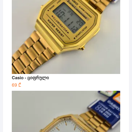
Casio - ციფრული
69
₾