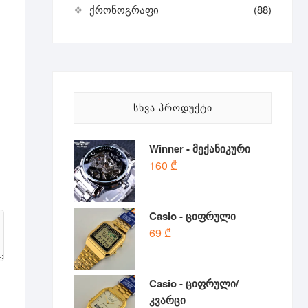
ქრონოგრაფი
(88)
ᲡᲮᲕᲐ ᲞᲠᲝᲓᲣᲥᲢᲘ
Winner - მექანიკური
160
₾
Casio - ციფრული
69
₾
Casio - ციფრული/
კვარცი