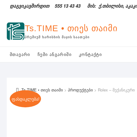
Skip
დაგვიკავშირდით
555 13 43 43
მის: ქ.თბილისი, აკაკი
to
content
Ts.TIME • თიეს თაიმი
ᲞᲠᲔᲛᲘᲣᲛ ᲮᲐᲠᲘᲡᲮᲘᲡ ᲛᲐᲯᲘᲡ ᲡᲐᲐᲗᲔᲑᲘ
ᲛᲗᲐᲕᲐᲠᲘ
ᲩᲔᲛᲘ ᲐᲜᲒᲐᲠᲘᲨᲘ
ᲙᲝᲜᲢᲐᲥᲢᲘ
Ts.TIME • თიეს თაიმი
>
პროდუქტები
>
Rolex – მექანიკური
ფასდაკლება!