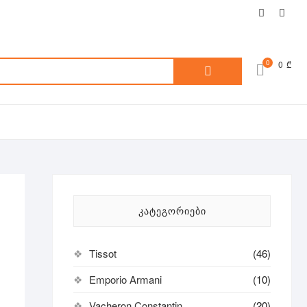
facebook
inst
ძებნა:
0
0 ₾
ᲙᲐᲢᲔᲒᲝᲠᲘᲔᲑᲘ
Tissot
(46)
Emporio Armani
(10)
Vacheron Constantin
(20)