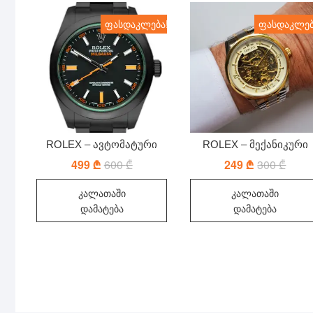
ფასდაკლება!
ფასდაკლებ
ROLEX – ავტომატური
ROLEX – მექანიკური
499
₾
600
₾
Original
Current
249
₾
300
₾
Origin
Curre
price
price
price
price
was:
is:
was:
is:
კალათაში
კალათაში
600 ₾.
499 ₾.
300 ₾
249 ₾
დამატება
დამატება