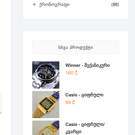
ქრონოგრაფი
(88)
ᲡᲮᲕᲐ ᲞᲠᲝᲓᲣᲥᲢᲘ
Winner - მექანიკური
160
₾
Casio - ციფრული
69
₾
Casio - ციფრული/
კვარცი