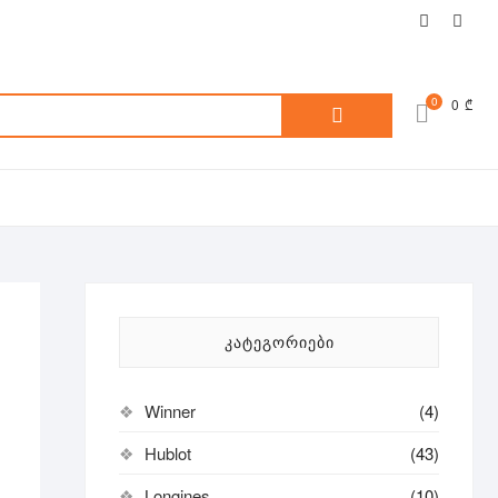
facebook
inst
ძებნა:
0
0 ₾
ᲙᲐᲢᲔᲒᲝᲠᲘᲔᲑᲘ
Winner
(4)
Hublot
(43)
Longines
(10)