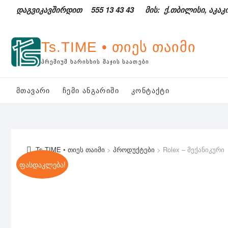
Skip
დაგვიკავშირდით
555 13 43 43
მის: ქ.თბილისი, აკაკი
to
content
Ts.TIME • თიეს თაიმი
ᲞᲠᲔᲛᲘᲣᲛ ᲮᲐᲠᲘᲡᲮᲘᲡ ᲛᲐᲯᲘᲡ ᲡᲐᲐᲗᲔᲑᲘ
ᲛᲗᲐᲕᲐᲠᲘ
ᲩᲔᲛᲘ ᲐᲜᲒᲐᲠᲘᲨᲘ
ᲙᲝᲜᲢᲐᲥᲢᲘ
Ts.TIME • თიეს თაიმი
>
პროდუქტები
>
Rolex – მექანიკური
ფასდაკლება!