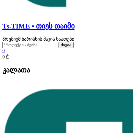
Ts.TIME • თიეს თაიმი
პრემიუმ ხარისხის მაჯის საათები
ძებნა:
ძიება
0
0 ₾
კალათა