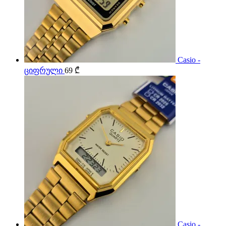
Casio -
ციფრული
69
₾
Casio -