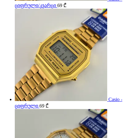
ციფრული/კვარცი
69
₾
Casio -
ციფრული
69
₾