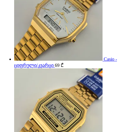
Casio -
ციფრული/კვარცი
69
₾