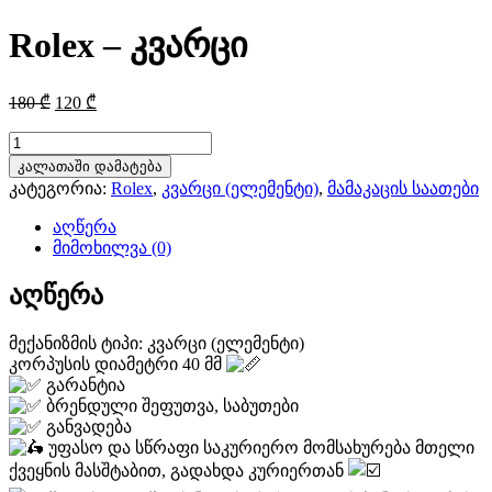
Rolex – კვარცი
Original
Current
180
₾
120
₾
price
price
was:
is:
რაოდენობა:
Rolex
180 ₾.
120 ₾.
კალათაში დამატება
-
კატეგორია:
Rolex
,
კვარცი (ელემენტი)
,
მამაკაცის საათები
კვარცი
აღწერა
მიმოხილვა (0)
აღწერა
მექანიზმის ტიპი: კვარცი (ელემენტი)
კორპუსის დიამეტრი 40 მმ
გარანტია
ბრენდული შეფუთვა, საბუთები
განვადება
უფასო და სწრაფი საკურიერო მომსახურება მთელი
ქვეყნის მასშტაბით, გადახდა კურიერთან