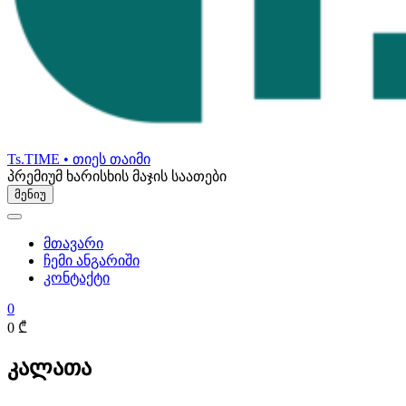
Ts.TIME • თიეს თაიმი
პრემიუმ ხარისხის მაჯის საათები
მენიუ
მთავარი
ჩემი ანგარიში
კონტაქტი
0
0 ₾
კალათა