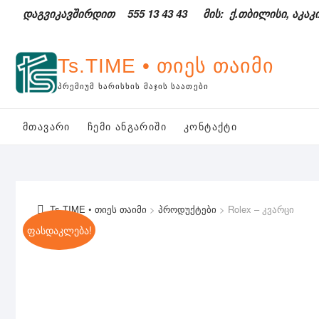
Skip
დაგვიკავშირდით
555 13 43 43
მის: ქ.თბილისი, აკაკი
to
content
Ts.TIME • თიეს თაიმი
ᲞᲠᲔᲛᲘᲣᲛ ᲮᲐᲠᲘᲡᲮᲘᲡ ᲛᲐᲯᲘᲡ ᲡᲐᲐᲗᲔᲑᲘ
ᲛᲗᲐᲕᲐᲠᲘ
ᲩᲔᲛᲘ ᲐᲜᲒᲐᲠᲘᲨᲘ
ᲙᲝᲜᲢᲐᲥᲢᲘ
Ts.TIME • თიეს თაიმი
>
პროდუქტები
>
Rolex – კვარცი
ფასდაკლება!