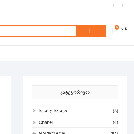
facebook
inst
ძებნა:
0
0 ₾
ᲙᲐᲢᲔᲒᲝᲠᲘᲔᲑᲘ
სმარტ საათი
(3)
Chanel
(4)
NAVIFORCE
(94)