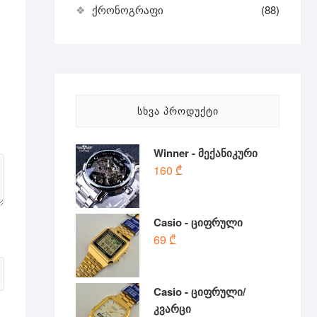
ქრონოგრაფი
(88)
ᲡᲮᲕᲐ ᲞᲠᲝᲓᲣᲥᲢᲘ
Winner - მექანიკური
160
₾
Casio - ციფრული
69
₾
Casio - ციფრული/
კვარცი