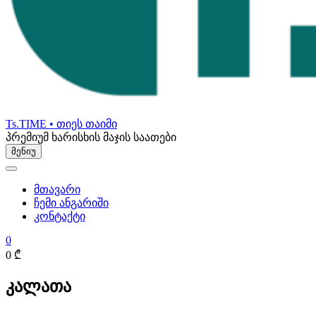
Ts.TIME • თიეს თაიმი
პრემიუმ ხარისხის მაჯის საათები
მენიუ
მთავარი
ჩემი ანგარიში
კონტაქტი
0
0 ₾
კალათა