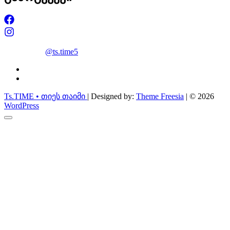
@ts.time5
facebook
instagram
Ts.TIME • თიეს თაიმი
| Designed by:
Theme Freesia
| © 2026
WordPress
Go
to
top