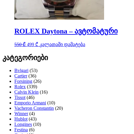
ROLEX Daytona – ავტომატური
Original
Current
550
₾
499
₾
კალათაში დამატება
price
price
was:
is:
კატეგორიები
550 ₾.
499 ₾.
Bvlgari
(53)
Cartier
(36)
Forsining
(26)
Rolex
(339)
Calvin Klein
(16)
Tissot
(46)
Emporio Armani
(10)
Vacheron Constantin
(20)
Winner
(4)
Hublot
(43)
Longines
(10)
Festina
(6)