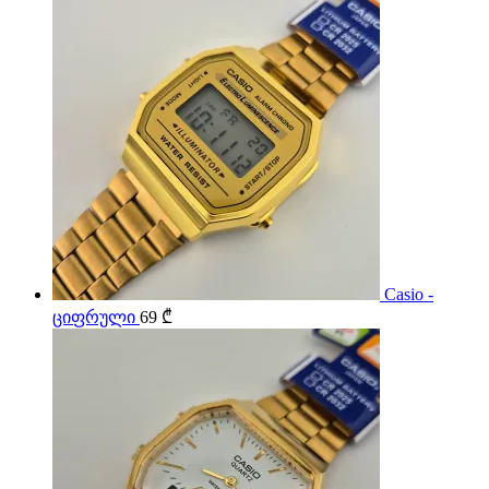
Casio -
ციფრული
69
₾