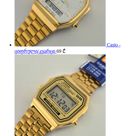
Casio -
ციფრული/კვარცი
69
₾