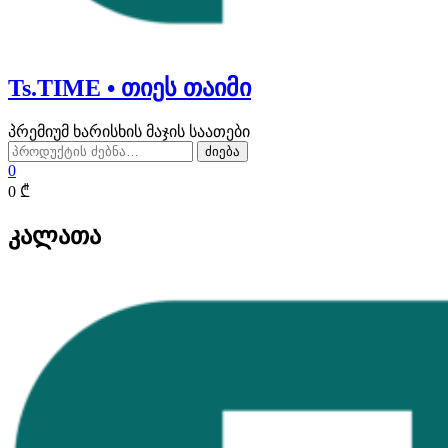
Ts.TIME • თიეს თაიმი
პრემიუმ ხარისხის მაჯის საათები
ძებნა:
ძიება
0
0 ₾
კალათა