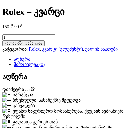
Rolex – კვარცი
Original
Current
150
₾
99
₾
price
price
was:
is:
რაოდენობა:
Rolex
150 ₾.
99 ₾.
კალათაში დამატება
-
კატეგორია:
Rolex
,
კვარცი (ელემენტი)
,
ქალის საათები
კვარცი
აღწერა
მიმოხილვა (0)
აღწერა
დიამეტრი 33 მმ
გარანტია
ბრენდული, სასაჩუქრე შეფუთვა
განვადება
უფასო საკურიერო მომსახურება, ქვეყნის ნებისმიერ
წერტილში
გადახდა კურიერთან
შესაკვეთად მოგვწერეთ პირად შეტყობინებაში,