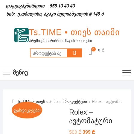
Skip
დაგვიკავშირდით
555 13 43 43
to
მის: ქ.თბილისი, აკაკი ბელიაშვილის # 145 ბ
content
Ts.TIME • თიეს თაიმი
ᲞᲠᲔᲛᲘᲣᲛ ᲮᲐᲠᲘᲡᲮᲘᲡ ᲛᲐᲯᲘᲡ ᲡᲐᲐᲗᲔᲑᲘ
0
0 ₾
ძებნა:
მენიუ
Ts.TIME • თიეს თაიმი
>
პროდუქტები
>
Rolex – ავტომატური
ფასდაკლება!
Rolex –
ავტომატური
500
₾
Original
399
₾
Current