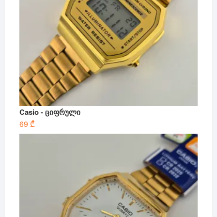
Casio - ციფრული
69
₾