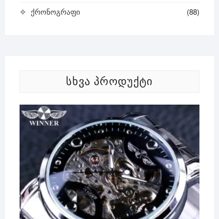
ქრონოგრაფი
(88)
ᲡᲮᲕᲐ ᲞᲠᲝᲓᲣᲥᲢᲘ