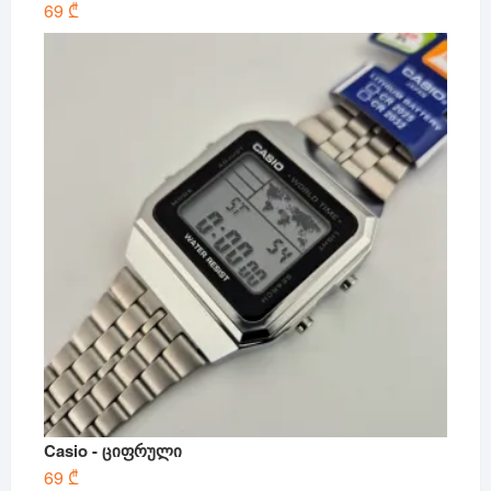
69
₾
Casio - ციფრული
69
₾