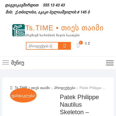
Skip
დაგვიკავშირდით
555 13 43 43
to
მის: ქ.თბილისი, აკაკი ბელიაშვილის # 145 ბ
content
Ts.TIME • თიეს თაიმი
ᲞᲠᲔᲛᲘᲣᲛ ᲮᲐᲠᲘᲡᲮᲘᲡ ᲛᲐᲯᲘᲡ ᲡᲐᲐᲗᲔᲑᲘ
0
0 ₾
ძებნა:
მენიუ
Ts.TIME • თიეს თაიმი
>
პროდუქტები
>
Patek Philippe Nautilus Skeleton – ავტომატური
ფასდაკლება!
Patek Philippe
Nautilus
Skeleton –