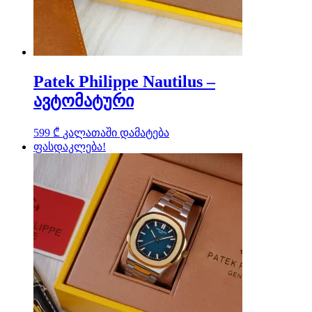
Patek Philippe Nautilus –
ავტომატური
599
₾
კალათაში დამატება
ფასდაკლება!