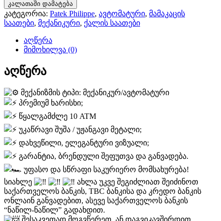
Patek
800 ₾.
699 ₾.
კალათაში დამატება
Philippe
კატეგორია:
Patek Philippe
,
ავტომატური
,
მამაკაცის
Nautilus
საათები
,
მექანიკური
,
ქალის საათები
-
ავტომატური
აღწერა
მიმოხილვა (0)
აღწერა
მექანიზმის ტიპი: მექანიკურ/ავტომატური
პრემიუმ ხარისხი;
წყალგამძლე 10 ATM
უკაწრავი შუშა / უჟანგავი მეტალი;
დახვეწილი, ელეგანტური ვიზუალი;
გარანტია, ბრენდული შეფუთვა და განვადება.
უფასო და სწრაფი საკურიერო მომსახურება!
სიახლე
ახლა უკვე შეგიძლიათ შეიძინოთ
საქართველოს ბანკის, TBC ბანკისა და კრედო ბანკის
ონლაინ განვადებით, ასევე საქართველოს ბანკის
“ნაწილ-ნაწილ” გადახდით.
შესაკვეთად მოგვწერეთ, ან დაგვიკავშირდით