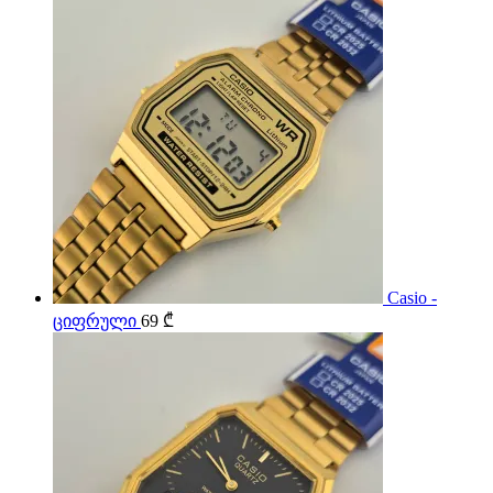
Casio -
ციფრული
69
₾