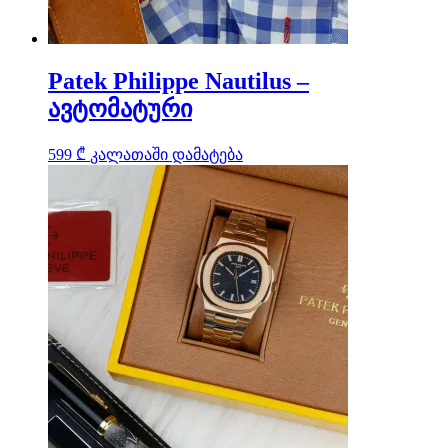
Patek Philippe Nautilus –
ავტომატური
599
₾
კალათაში დამატება