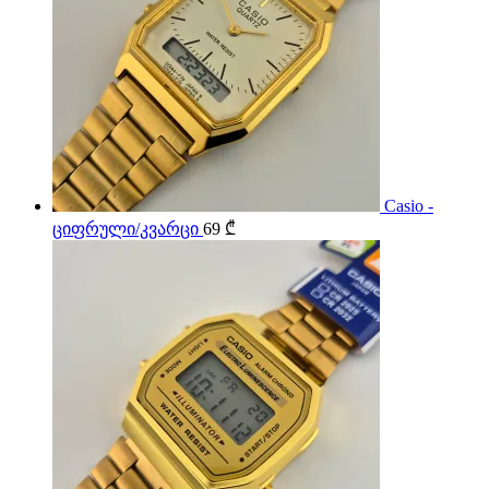
Casio -
ციფრული/კვარცი
69
₾