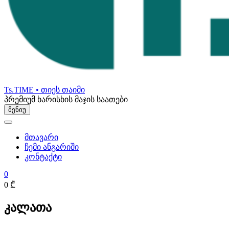
Ts.TIME • თიეს თაიმი
პრემიუმ ხარისხის მაჯის საათები
მენიუ
მთავარი
ჩემი ანგარიში
კონტაქტი
0
0 ₾
კალათა