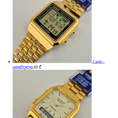
Casio -
ციფრული
69
₾