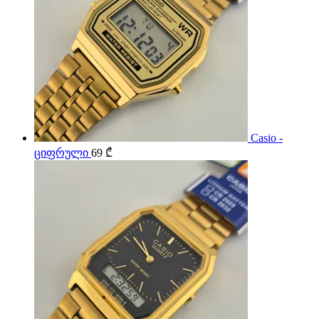
Casio -
ციფრული
69
₾