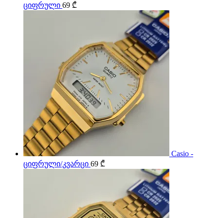
ციფრული
69
₾
Casio -
ციფრული/კვარცი
69
₾