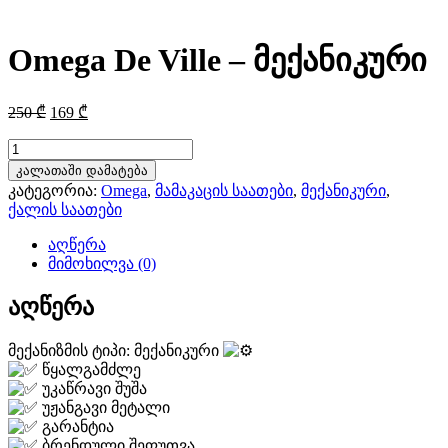
Omega De Ville – მექანიკური
Original
Current
250
₾
169
₾
price
price
was:
is:
რაოდენობა:
Omega
250 ₾.
169 ₾.
კალათაში დამატება
De
კატეგორია:
Omega
,
მამაკაცის საათები
,
მექანიკური
,
Ville
ქალის საათები
-
მექანიკური
აღწერა
მიმოხილვა (0)
აღწერა
მექანიზმის ტიპი: მექანიკური
წყალგამძლე
უკაწრავი შუშა
უჟანგავი მეტალი
გარანტია
ბრენდული შეფუთვა