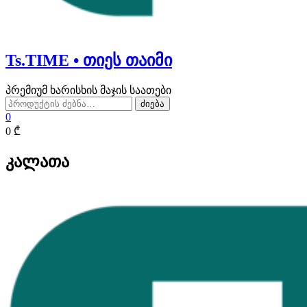
Ts.TIME • თიეს თაიმი
პრემიუმ ხარისხის მაჯის საათები
ძებნა:
ძიება
0
0 ₾
კალათა