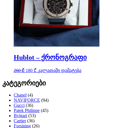
Hublot – ქრონოგრაფი
Original
Current
260
₾
180
₾
კალათაში დამატება
price
price
was:
is:
კატეგორიები
260 ₾.
180 ₾.
Chanel
(4)
NAVIFORCE
(94)
Gucci
(36)
Patek Philippe
(45)
Bvlgari
(53)
Cartier
(36)
Forsining
(26)