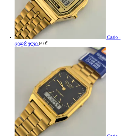
Casio -
ციფრული
69
₾