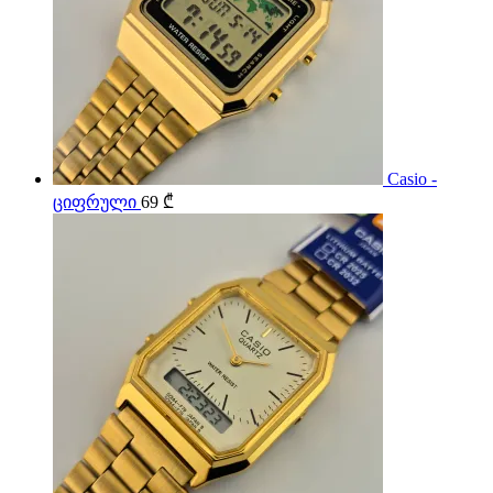
Casio -
ციფრული
69
₾