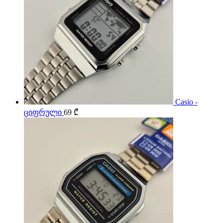
Casio -
ციფრული
69
₾