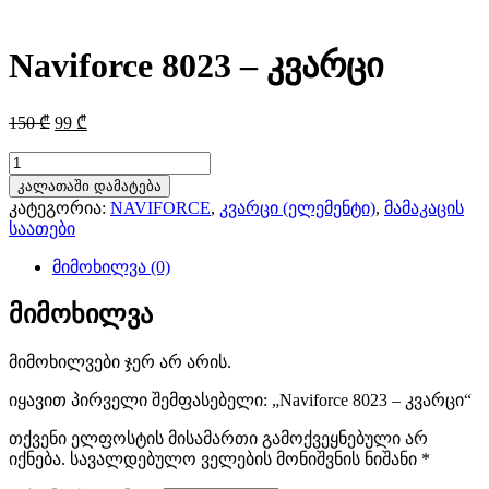
Naviforce 8023 – კვარცი
Original
Current
150
₾
99
₾
price
price
was:
is:
რაოდენობა:
Naviforce
150 ₾.
99 ₾.
კალათაში დამატება
8023
კატეგორია:
NAVIFORCE
,
კვარცი (ელემენტი)
,
მამაკაცის
-
საათები
კვარცი
მიმოხილვა (0)
მიმოხილვა
მიმოხილვები ჯერ არ არის.
იყავით პირველი შემფასებელი: „Naviforce 8023 – კვარცი“
თქვენი ელფოსტის მისამართი გამოქვეყნებული არ
იქნება.
სავალდებულო ველების მონიშვნის ნიშანი
*