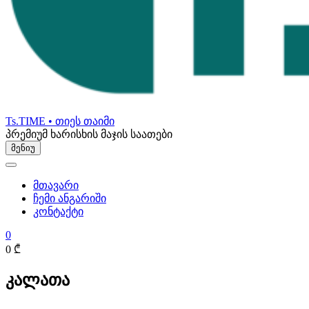
Ts.TIME • თიეს თაიმი
პრემიუმ ხარისხის მაჯის საათები
მენიუ
მთავარი
ჩემი ანგარიში
კონტაქტი
0
0 ₾
კალათა