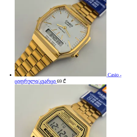
Casio -
ციფრული/კვარცი
69
₾