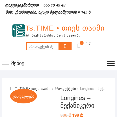
Skip
დაგვიკავშირდით
555 13 43 43
to
მის: ქ.თბილისი, აკაკი ბელიაშვილის # 145 ბ
content
Ts.TIME • თიეს თაიმი
ᲞᲠᲔᲛᲘᲣᲛ ᲮᲐᲠᲘᲡᲮᲘᲡ ᲛᲐᲯᲘᲡ ᲡᲐᲐᲗᲔᲑᲘ
0
0 ₾
ძებნა:
მენიუ
Ts.TIME • თიეს თაიმი
>
პროდუქტები
>
Longines – მექანიკური
ფასდაკლება!
Longines –
მექანიკური
300
₾
Original
199
₾
Current