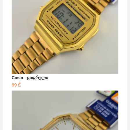
Casio - ციფრული
69
₾