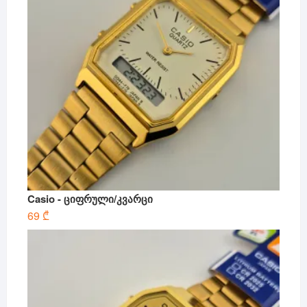
Casio - ციფრული/კვარცი
69
₾