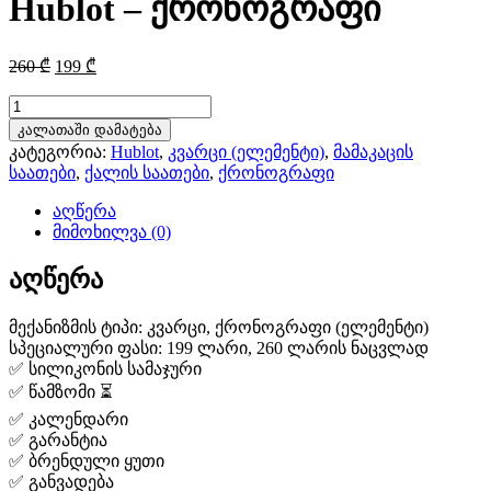
Hublot – ქრონოგრაფი
Original
Current
260
₾
199
₾
price
price
was:
is:
რაოდენობა:
Hublot
260 ₾.
199 ₾.
კალათაში დამატება
-
კატეგორია:
Hublot
,
კვარცი (ელემენტი)
,
მამაკაცის
ქრონოგრაფი
საათები
,
ქალის საათები
,
ქრონოგრაფი
აღწერა
მიმოხილვა (0)
აღწერა
მექანიზმის ტიპი: კვარცი, ქრონოგრაფი (ელემენტი)
სპეციალური ფასი: 199 ლარი, 260 ლარის ნაცვლად
✅ სილიკონის სამაჯური
✅ წამზომი ⏳
✅ კალენდარი
✅ გარანტია
✅ ბრენდული ყუთი
✅ განვადება