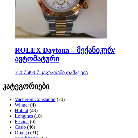
ROLEX Daytona – მექანიკურ/
ავტომატური
Original
Current
550
₾
499
₾
კალათაში დამატება
price
price
was:
is:
კატეგორიები
550 ₾.
499 ₾.
Vacheron Constantin
(20)
Winner
(4)
Hublot
(43)
Longines
(10)
Festina
(6)
Casio
(46)
Omega
(31)