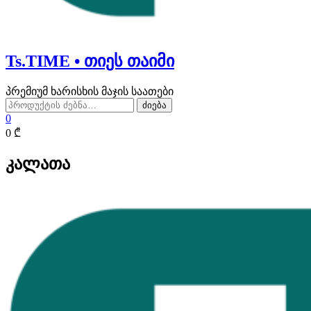
Ts.TIME • თიეს თაიმი
პრემიუმ ხარისხის მაჯის საათები
ძებნა:
ძიება
0
0 ₾
კალათა