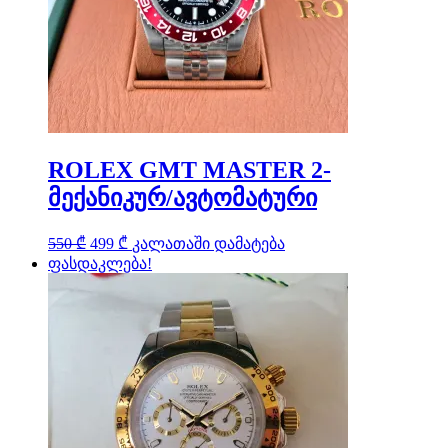
ROLEX GMT MASTER 2-
მექანიკურ/ავტომატური
Original
Current
550
₾
499
₾
კალათაში დამატება
price
price
ფასდაკლება!
was:
is:
550 ₾.
499 ₾.