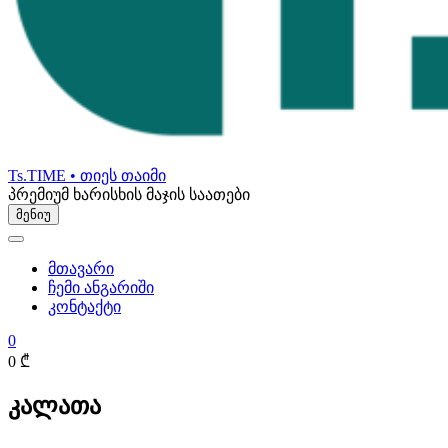
Ts.TIME • თიეს თაიმი
პრემიუმ ხარისხის მაჯის საათები
მენიუ
მთავარი
ჩემი ანგარიში
კონტაქტი
0
0 ₾
კალათა