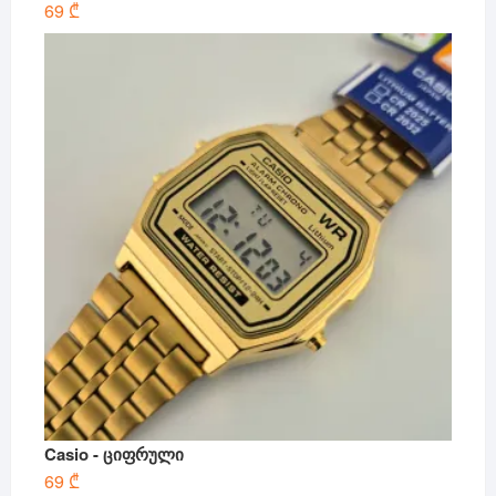
69
₾
Casio - ციფრული
69
₾