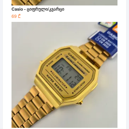
Casio - ციფრული/კვარცი
69
₾