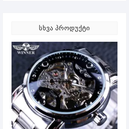
ᲡᲮᲕᲐ ᲞᲠᲝᲓᲣᲥᲢᲘ