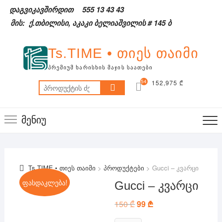
Skip
დაგვიკავშირდით
555 13 43 43
to
მის: ქ.თბილისი, აკაკი ბელიაშვილის # 145 ბ
content
Ts.TIME • თიეს თაიმი
ᲞᲠᲔᲛᲘᲣᲛ ᲮᲐᲠᲘᲡᲮᲘᲡ ᲛᲐᲯᲘᲡ ᲡᲐᲐᲗᲔᲑᲘ
54
152,975 ₾
ძებნა:
3
მენიუ
Ts.TIME • თიეს თაიმი
>
პროდუქტები
>
Gucci – კვარცი
ფასდაკლება!
Gucci – კვარცი
150
₾
Original
99
₾
Current
price
price
was:
is: