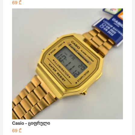
69
₾
Casio - ციფრული
69
₾