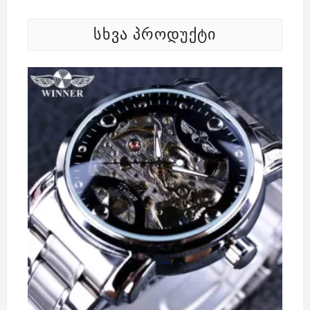
ᲡᲮᲕᲐ ᲞᲠᲝᲓᲣᲥᲢᲘ