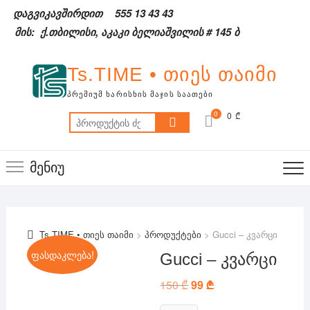
Skip
დაგვიკავშირდით
555 13 43 43
to
მის: ქ.თბილისი, აკაკი ბელიაშვილის # 145 ბ
content
Ts.TIME • თიეს თაიმი
ᲞᲠᲔᲛᲘᲣᲛ ᲮᲐᲠᲘᲡᲮᲘᲡ ᲛᲐᲯᲘᲡ ᲡᲐᲐᲗᲔᲑᲘ
0
0 ₾
ძებნა:
მენიუ
Ts.TIME • თიეს თაიმი
>
პროდუქტები
>
Gucci – კვარცი
ფასდაკლება!
Gucci – კვარცი
150
₾
Original
99
₾
Current
price
price
was:
is: