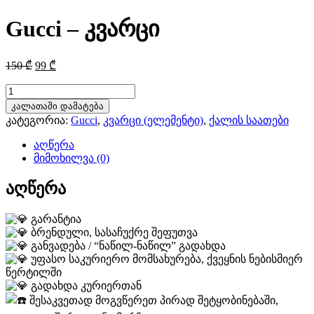
Gucci – კვარცი
Original
Current
150
₾
99
₾
price
price
was:
is:
რაოდენობა:
Gucci
150 ₾.
99 ₾.
კალათაში დამატება
-
კატეგორია:
Gucci
,
კვარცი (ელემენტი)
,
ქალის საათები
კვარცი
აღწერა
მიმოხილვა (0)
აღწერა
გარანტია
ბრენდული, სასაჩუქრე შეფუთვა
განვადება / “ნაწილ-ნაწილ” გადახდა
უფასო საკურიერო მომსახურება, ქვეყნის ნებისმიერ
წერტილში
გადახდა კურიერთან
შესაკვეთად მოგვწერეთ პირად შეტყობინებაში,