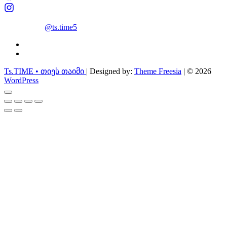
@ts.time5
facebook
instagram
Ts.TIME • თიეს თაიმი
| Designed by:
Theme Freesia
| © 2026
WordPress
Go
to
top