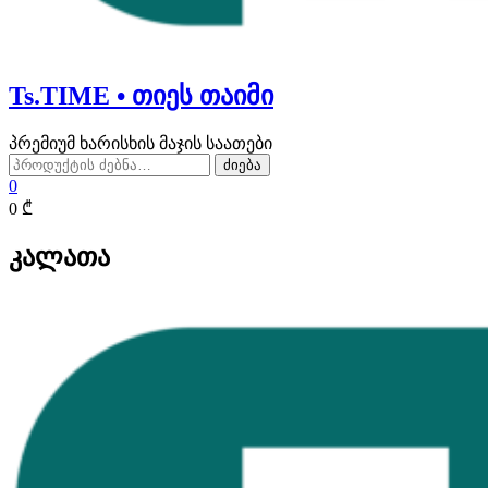
Ts.TIME • თიეს თაიმი
პრემიუმ ხარისხის მაჯის საათები
ძებნა:
ძიება
0
0 ₾
კალათა