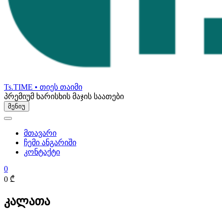
Ts.TIME • თიეს თაიმი
პრემიუმ ხარისხის მაჯის საათები
მენიუ
მთავარი
ჩემი ანგარიში
კონტაქტი
0
0 ₾
კალათა