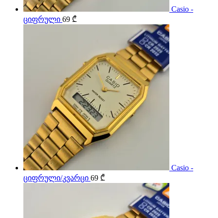
Casio -
ციფრული
69
₾
Casio -
ციფრული/კვარცი
69
₾