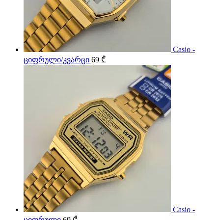
Casio -
ციფრული/კვარცი
69
₾
Casio -
ციფრული
69
₾