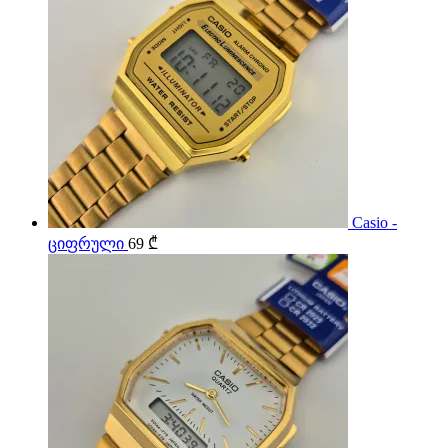
Casio -
ციფრული
69
₾