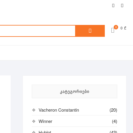
facebook
inst
ძებნა:
0
0 ₾
ᲙᲐᲢᲔᲒᲝᲠᲘᲔᲑᲘ
Vacheron Constantin
(20)
Winner
(4)
Hublot
(43)