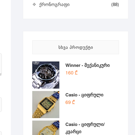
ქრონოგრაფი
(88)
ᲡᲮᲕᲐ ᲞᲠᲝᲓᲣᲥᲢᲘ
Winner - მექანიკური
160
₾
Casio - ციფრული
69
₾
Casio - ციფრული/
კვარცი