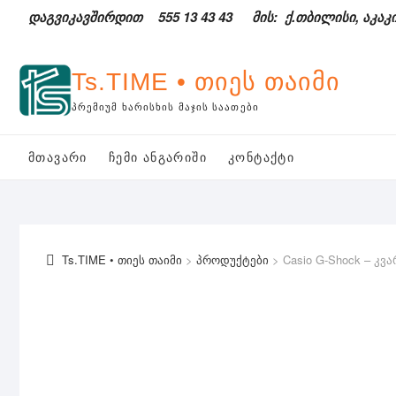
Skip
დაგვიკავშირდით
555 13 43 43
მის: ქ.თბილისი, აკაკი
to
content
Ts.TIME • თიეს თაიმი
ᲞᲠᲔᲛᲘᲣᲛ ᲮᲐᲠᲘᲡᲮᲘᲡ ᲛᲐᲯᲘᲡ ᲡᲐᲐᲗᲔᲑᲘ
ᲛᲗᲐᲕᲐᲠᲘ
ᲩᲔᲛᲘ ᲐᲜᲒᲐᲠᲘᲨᲘ
ᲙᲝᲜᲢᲐᲥᲢᲘ
Ts.TIME • თიეს თაიმი
>
პროდუქტები
>
Casio G-Shock – კ