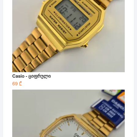
Casio - ციფრული
69
₾