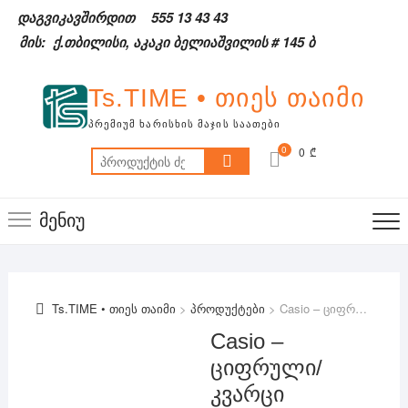
Skip
დაგვიკავშირდით
555 13 43 43
to
მის: ქ.თბილისი, აკაკი ბელიაშვილის # 145 ბ
content
Ts.TIME • თიეს თაიმი
ᲞᲠᲔᲛᲘᲣᲛ ᲮᲐᲠᲘᲡᲮᲘᲡ ᲛᲐᲯᲘᲡ ᲡᲐᲐᲗᲔᲑᲘ
0
0 ₾
ძებნა:
მენიუ
Ts.TIME • თიეს თაიმი
>
პროდუქტები
>
Casio – ციფრული/კვარცი
Casio –
ციფრული/
კვარცი