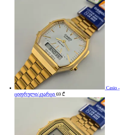
Casio -
ციფრული/კვარცი
69
₾