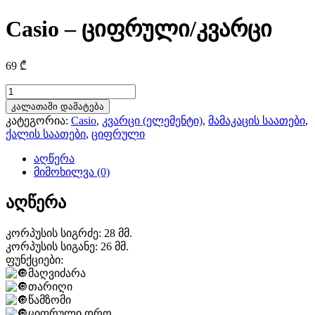
Casio – ციფრული/კვარცი
69
₾
რაოდენობა:
Casio
კალათაში დამატება
-
კატეგორია:
Casio
,
კვარცი (ელემენტი)
,
მამაკაცის საათები
,
ციფრული/
ქალის საათები
,
ციფრული
კვარცი
აღწერა
მიმოხილვა (0)
აღწერა
კორპუსის სიგრძე: 28 მმ.
კორპუსის სიგანე: 26 მმ.
ფუნქციები:
მაღვიძარა
თარიღი
წამზომი
ციფრული დრო