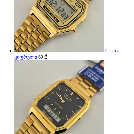
Casio -
ციფრული
69
₾