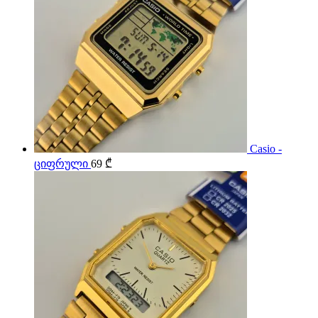
Casio -
ციფრული
69
₾