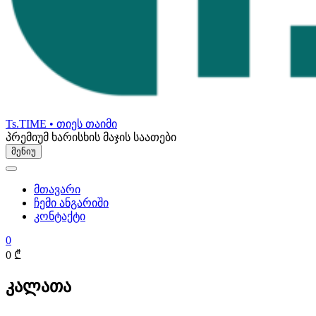
Ts.TIME • თიეს თაიმი
პრემიუმ ხარისხის მაჯის საათები
მენიუ
მთავარი
ჩემი ანგარიში
კონტაქტი
0
0 ₾
კალათა