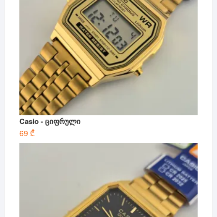
Casio - ციფრული
69
₾