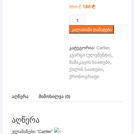
250
₾
Original
180
₾
Current
price
price
was:
is:
რაოდენობა:
250 ₾.
180 ₾.
Cartier
კალათაში დამატება
-
ქრონოგრაფი
(ელემენტი)
კატეგორია:
Cartier
,
კვარცი (ელემენტი)
,
მამაკაცის საათები
,
ქალის საათები
,
ქრონოგრაფი
აღწერა
მიმოხილვა (0)
აღწერა
ულამაზესი “Cartier”