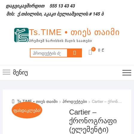
Skip
დაგვიკავშირდით
555 13 43 43
to
მის: ქ.თბილისი, აკაკი ბელიაშვილის # 145 ბ
content
Ts.TIME • თიეს თაიმი
ᲞᲠᲔᲛᲘᲣᲛ ᲮᲐᲠᲘᲡᲮᲘᲡ ᲛᲐᲯᲘᲡ ᲡᲐᲐᲗᲔᲑᲘ
0
0 ₾
ძებნა:
მენიუ
Ts.TIME • თიეს თაიმი
>
პროდუქტები
>
Cartier – ქრონოგრაფი (ელემენტი)
ფასდაკლება!
Cartier –
ქრონოგრაფი
(ელემენტი)