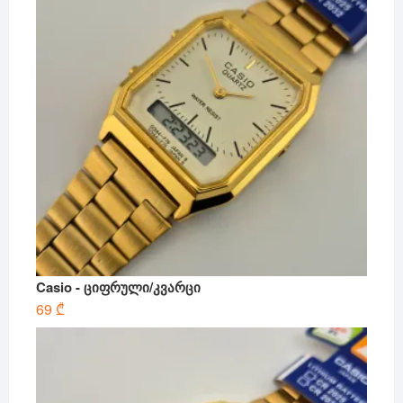
Casio - ციფრული/კვარცი
69
₾