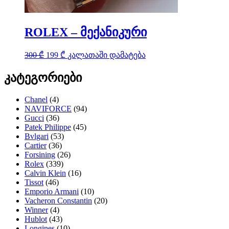
ROLEX – მექანიკური
Original
Current
300
₾
199
₾
კალათაში დამატება
price
price
was:
is:
კატეგორიები
300 ₾.
199 ₾.
Chanel
(4)
NAVIFORCE
(94)
Gucci
(36)
Patek Philippe
(45)
Bvlgari
(53)
Cartier
(36)
Forsining
(26)
Rolex
(339)
Calvin Klein
(16)
Tissot
(46)
Emporio Armani
(10)
Vacheron Constantin
(20)
Winner
(4)
Hublot
(43)
Longines
(10)