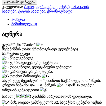
Cartier
250 ₾.
180 ₾.
კალათაში დამატება
-
კატეგორია:
Cartier
,
კვარცი (ელემენტი)
,
მამაკაცის
ქრონოგრაფი
საათები
,
ქალის საათები
,
ქრონოგრაფი
(ელემენტი)
აღწერა
მიმოხილვა (0)
აღწერა
ულამაზესი “Cartier”
მექანიზმის ტიპი: ქრონოგრაფი (ელემენტი)
სამაჯური: ტყავი
წყალგამძლე
უკაწრავი/უჟანგავი მეტალი;
დახვეწილი, ელეგანტური ვიზუალი;
გარანტია და განვადება.
უფასო მიწოდება
ახლა უკვე შეგიძლიათ შეიძინოთ საქართველოს ბანკის,
კრედო ბანკისა და TBC ბანკის
3 დან 36 თვემდე
ონლაინ განვადებით
სიახლე
გაიხსნა საბურთალოს ფილიალი:
მის: დავით გამრეკელის #2, სავაჭრო ცენტრი “აქსის