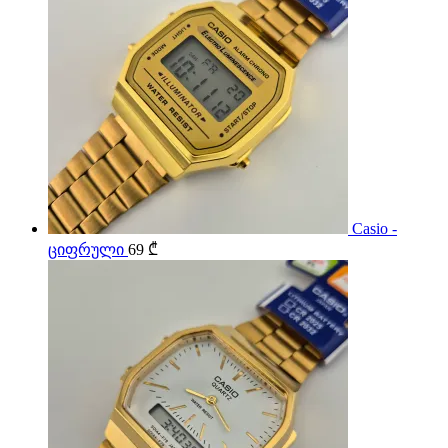
Casio -
ციფრული
69
₾