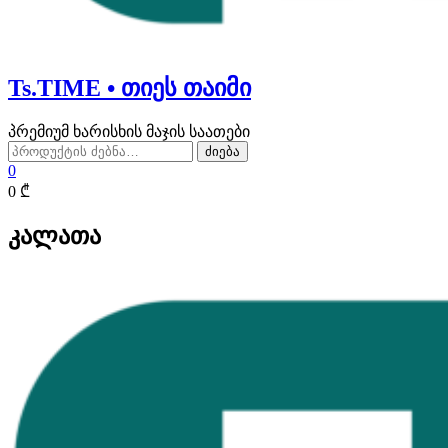
Ts.TIME • თიეს თაიმი
პრემიუმ ხარისხის მაჯის საათები
ძებნა:
ძიება
0
0 ₾
კალათა