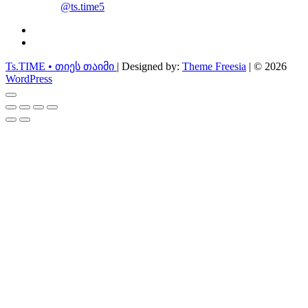
@ts.time5
facebook
instagram
Ts.TIME • თიეს თაიმი
| Designed by:
Theme Freesia
| © 2026
WordPress
Go
to
top