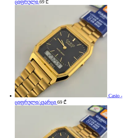
ციფრული
69
₾
Casio -
ციფრული/კვარცი
69
₾