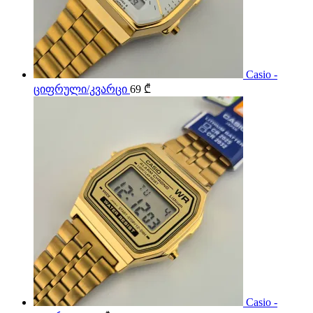
Casio -
ციფრული/კვარცი
69
₾
Casio -