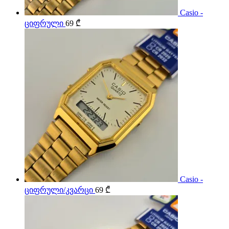
Casio -
ციფრული
69
₾
Casio -
ციფრული/კვარცი
69
₾