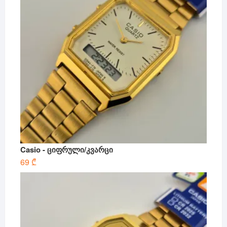
Casio - ციფრული/კვარცი
69
₾