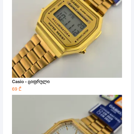
Casio - ციფრული
69
₾