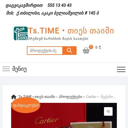
Skip
დაგვიკავშირდით
555 13 43 43
to
მის: ქ.თბილისი, აკაკი ბელიაშვილის # 145 ბ
content
Ts.TIME • თიეს თაიმი
ᲞᲠᲔᲛᲘᲣᲛ ᲮᲐᲠᲘᲡᲮᲘᲡ ᲛᲐᲯᲘᲡ ᲡᲐᲐᲗᲔᲑᲘ
0
0 ₾
ძებნა:
მენიუ
Ts.TIME • თიეს თაიმი
>
პროდუქტები
>
Cartier – მექანიკური
ფასდაკლება!