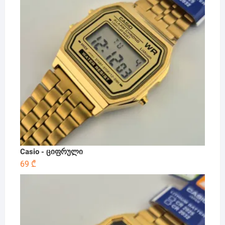
Casio - ციფრული
69
₾