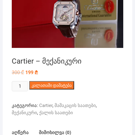
Cartier – მექანიკური
Original
Current
300
₾
199
₾
price
price
was:
is:
რაოდენობა:
300 ₾.
კალათაში დამატება
199 ₾.
Cartier
-
კატეგორია:
Cartier
,
მამაკაცის საათები
,
მექანიკური
მექანიკური
,
ქალის საათები
აღწერა
მიმოხილვა (0)