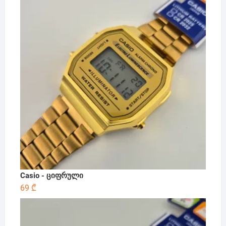
Casio - ციფრული
69
₾