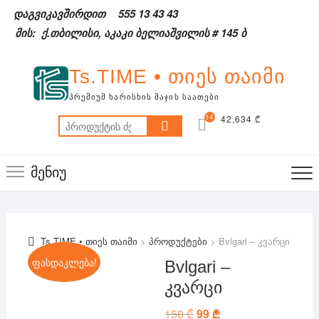
Skip
დაგვიკავშირდით
555 13 43 43
to
მის: ქ.თბილისი, აკაკი ბელიაშვილის # 145 ბ
content
Ts.TIME • თიეს თაიმი
ᲞᲠᲔᲛᲘᲣᲛ ᲮᲐᲠᲘᲡᲮᲘᲡ ᲛᲐᲯᲘᲡ ᲡᲐᲐᲗᲔᲑᲘ
14
42,634 ₾
ძებნა:
2
მენიუ
Ts.TIME • თიეს თაიმი
>
პროდუქტები
>
Bvlgari – კვარცი
ფასდაკლება!
Bvlgari –
კვარცი
150
₾
Original
99
₾
Current