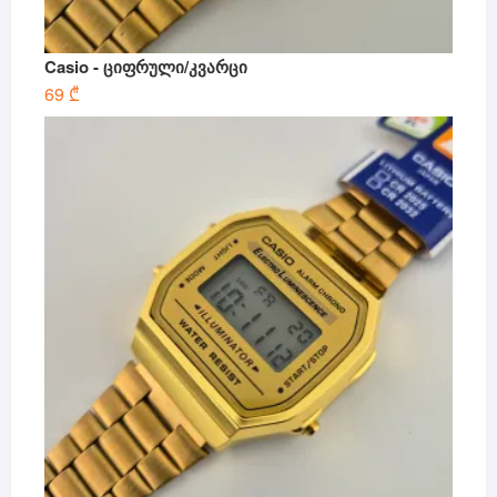
Casio - ციფრული/კვარცი
69
₾