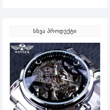
ᲡᲮᲕᲐ ᲞᲠᲝᲓᲣᲥᲢᲘ