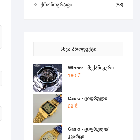
ქრონოგრაფი
(88)
ᲡᲮᲕᲐ ᲞᲠᲝᲓᲣᲥᲢᲘ
Winner - მექანიკური
160
₾
Casio - ციფრული
69
₾
Casio - ციფრული/
კვარცი