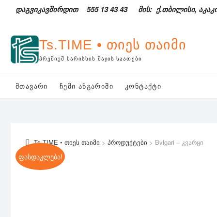
Skip
დაგვიკავშირდით
555 13 43 43
მის: ქ.თბილისი, აკაკი
to
content
Ts.TIME • თიეს თაიმი
ᲞᲠᲔᲛᲘᲣᲛ ᲮᲐᲠᲘᲡᲮᲘᲡ ᲛᲐᲯᲘᲡ ᲡᲐᲐᲗᲔᲑᲘ
ᲛᲗᲐᲕᲐᲠᲘ
ᲩᲔᲛᲘ ᲐᲜᲒᲐᲠᲘᲨᲘ
ᲙᲝᲜᲢᲐᲥᲢᲘ
Ts.TIME • თიეს თაიმი
>
პროდუქტები
>
Bvlgari – კვარცი
ფასდაკლება!