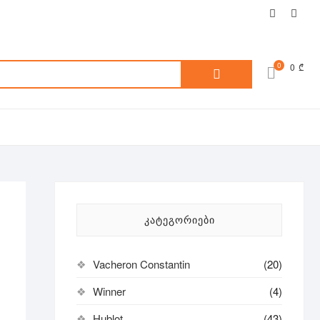
facebook
inst
ძებნა:
0
0 ₾
ᲙᲐᲢᲔᲒᲝᲠᲘᲔᲑᲘ
Vacheron Constantin
(20)
Winner
(4)
Hublot
(43)