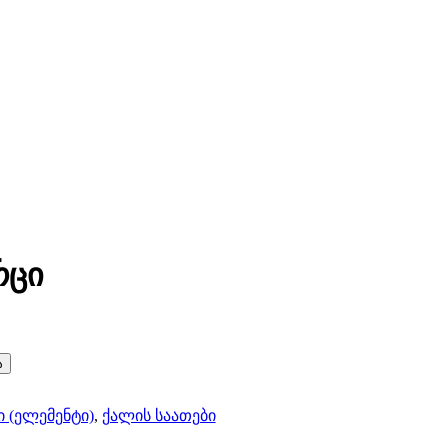
რცი
ა
ი (ელემენტი)
,
ქალის საათები