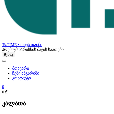
Ts.TIME • თიეს თაიმი
პრემიუმ ხარისხის მაჯის საათები
მენიუ
მთავარი
ჩემი ანგარიში
კონტაქტი
0
0 ₾
კალათა