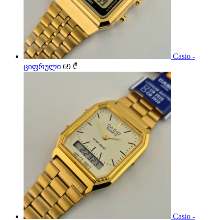
Casio -
ციფრული
69
₾
Casio -