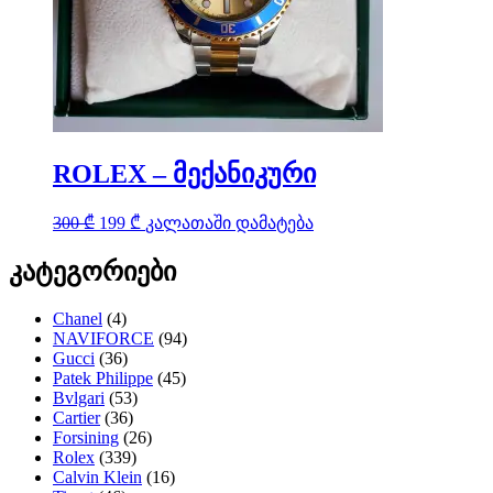
ROLEX – მექანიკური
Original
Current
300
₾
199
₾
კალათაში დამატება
price
price
was:
is:
კატეგორიები
300 ₾.
199 ₾.
Chanel
(4)
NAVIFORCE
(94)
Gucci
(36)
Patek Philippe
(45)
Bvlgari
(53)
Cartier
(36)
Forsining
(26)
Rolex
(339)
Calvin Klein
(16)