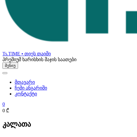
Ts.TIME • თიეს თაიმი
პრემიუმ ხარისხის მაჯის საათები
მენიუ
მთავარი
ჩემი ანგარიში
კონტაქტი
0
0 ₾
კალათა