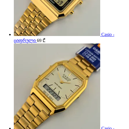
Casio -
ციფრული
69
₾
Casio -