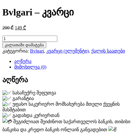
Bvlgari – კვარცი
Original
Current
200
₾
149
₾
price
price
was:
is:
რაოდენობა:
Bvlgari
200 ₾.
149 ₾.
კალათაში დამატება
-
კატეგორია:
Bvlgari
,
კვარცი (ელემენტი)
,
ქალის საათები
კვარცი
აღწერა
მიმოხილვა (0)
აღწერა
სასაჩუქრე შეფუთვა
გარანტია
უფასო საკურიერო მომსახურება მთელი ქვეყნის
მასშტაბით
გადახდა კურიერთან
შეგიძლიათ შეიძინოთ საქართველოს ბანკის, თიბისი
ბანკისა და კრედო ბანკის ონლაინ განვადებით