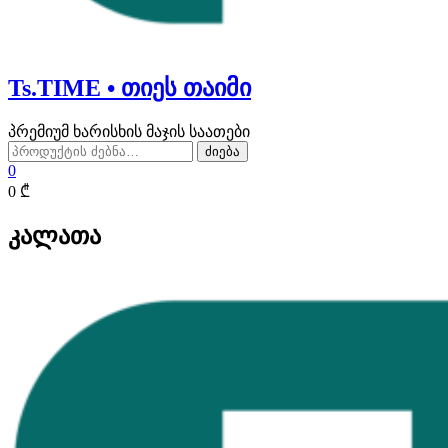
Ts.TIME • თიეს თაიმი
პრემიუმ ხარისხის მაჯის საათები
ძებნა:
ძიება
0
0 ₾
კალათა