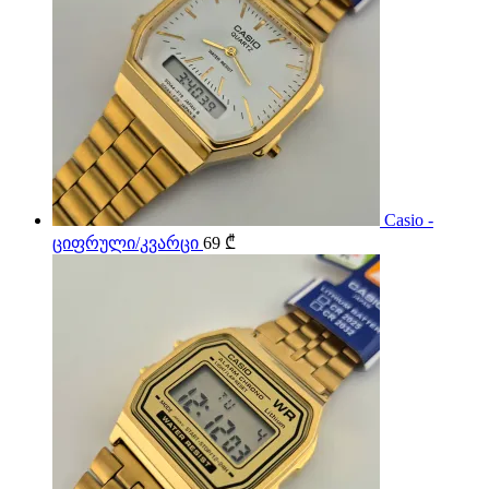
Casio -
ციფრული/კვარცი
69
₾