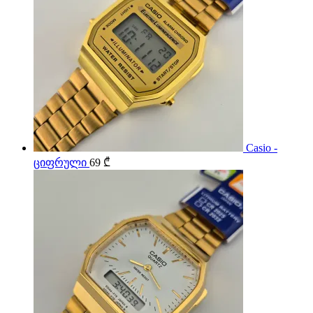
Casio -
ციფრული
69
₾