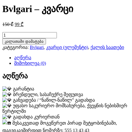
Bvlgari – კვარცი
Original
Current
150
₾
99
₾
price
price
was:
is:
რაოდენობა:
Bvlgari
150 ₾.
99 ₾.
კალათაში დამატება
-
კატეგორია:
Bvlgari
,
კვარცი (ელემენტი)
,
ქალის საათები
კვარცი
აღწერა
მიმოხილვა (0)
აღწერა
გარანტია
ბრენდული, სასაჩუქრე შეფუთვა
განვადება / “ნაწილ-ნაწილ” გადახდა
უფასო საკურიერო მომსახურება, ქვეყნის ნებისმიერ
წერტილში
გადახდა კურიერთან
შესაკვეთად მოგვწერეთ პირად შეტყობინებაში,
დაგვიკავშირდით ნომერზე: 555 13 43 43