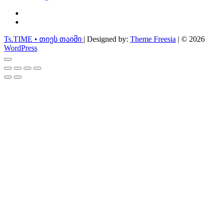
facebook
instagram
Ts.TIME • თიეს თაიმი
| Designed by:
Theme Freesia
| © 2026
WordPress
Go
to
top