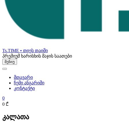
Ts.TIME • თიეს თაიმი
პრემიუმ ხარისხის მაჯის საათები
მენიუ
მთავარი
ჩემი ანგარიში
კონტაქტი
0
0 ₾
კალათა