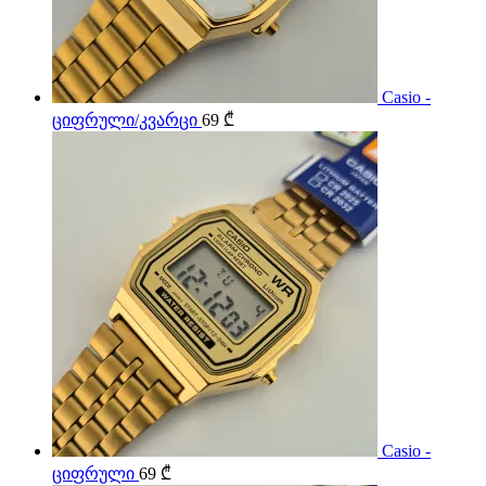
Casio -
ციფრული/კვარცი
69
₾
Casio -
ციფრული
69
₾