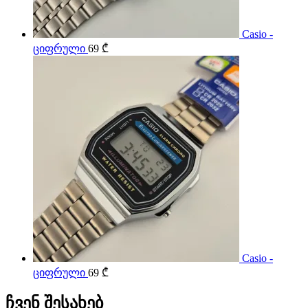
Casio -
ციფრული
69
₾
Casio -
ციფრული
69
₾
ჩვენ შესახებ