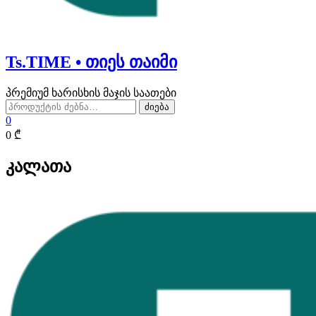
Ts.TIME • თიეს თაიმი
პრემიუმ ხარისხის მაჯის საათები
ძებნა:
ძიება
0
0 ₾
კალათა