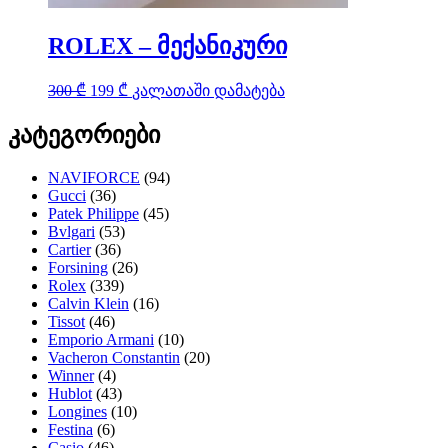
ROLEX – მექანიკური
Original
Current
300
₾
199
₾
კალათაში დამატება
price
price
was:
is:
კატეგორიები
300 ₾.
199 ₾.
NAVIFORCE
(94)
Gucci
(36)
Patek Philippe
(45)
Bvlgari
(53)
Cartier
(36)
Forsining
(26)
Rolex
(339)
Calvin Klein
(16)
Tissot
(46)
Emporio Armani
(10)
Vacheron Constantin
(20)
Winner
(4)
Hublot
(43)
Longines
(10)
Festina
(6)
Casio
(46)