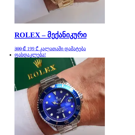
ROLEX – მექანიკური
Original
Current
300
₾
199
₾
კალათაში დამატება
price
price
ფასდაკლება!
was:
is:
300 ₾.
199 ₾.