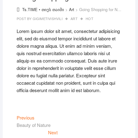
Ts.TIME • თიეს თაიმი
>
Art
>
Going Shopping for New Dress
POST BY
GIGIMETIVISHVILI
ART
HOT
Lorem ipsum dolor sit amet, consectetur adipisicing
elit, sed do eiusmod tempor incididunt ut labore et
dolore magna aliqua. Ut enim ad minim veniam,
quis nostrud exercitation ullamco laboris nisi ut
aliquip ex ea commodo consequat. Duis aute irure
dolor in reprehenderit in voluptate velit esse cillum
dolore eu fugiat nulla pariatur. Excepteur sint
occaecat cupidatat non proident, sunt in culpa qui
officia deserunt mollit anim id est laborum.
პოსტის
Previous
Previous
post:
Beauty of Nature
ნავიგაცია
Next
Next