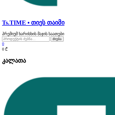
Ts.TIME • თიეს თაიმი
პრემიუმ ხარისხის მაჯის საათები
ძებნა:
ძიება
0
0 ₾
კალათა