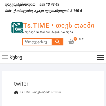
Skip
დაგვიკავშირდით
555 13 43 43
to
მის: ქ.თბილისი, აკაკი ბელიაშვილის # 145 ბ
content
Ts.TIME • თიეს თაიმი
ᲞᲠᲔᲛᲘᲣᲛ ᲮᲐᲠᲘᲡᲮᲘᲡ ᲛᲐᲯᲘᲡ ᲡᲐᲐᲗᲔᲑᲘ
0
0 ₾
ძებნა:
მენიუ
twiter
Ts.TIME • თიეს თაიმი
>
twiter