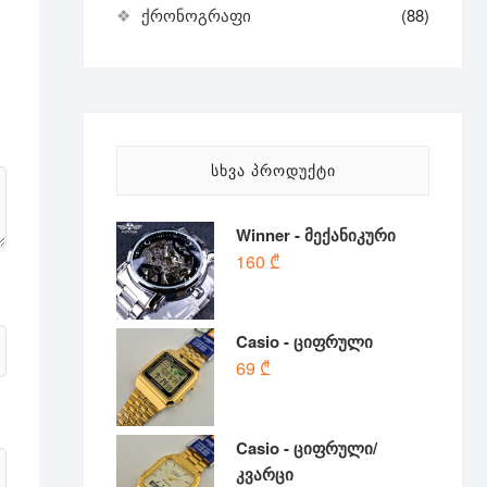
ქრონოგრაფი
(88)
ᲡᲮᲕᲐ ᲞᲠᲝᲓᲣᲥᲢᲘ
Winner - მექანიკური
160
₾
Casio - ციფრული
69
₾
Casio - ციფრული/
კვარცი