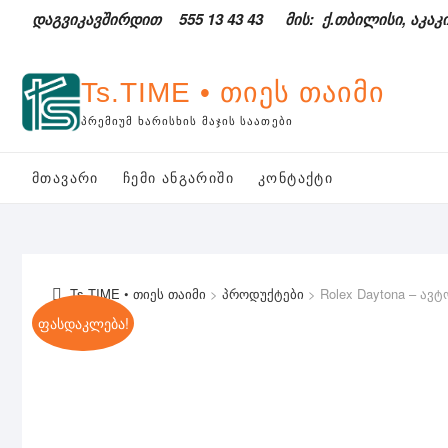
Skip
დაგვიკავშირდით
555 13 43 43
მის: ქ.თბილისი, აკაკი
to
content
Ts.TIME • თიეს თაიმი
ᲞᲠᲔᲛᲘᲣᲛ ᲮᲐᲠᲘᲡᲮᲘᲡ ᲛᲐᲯᲘᲡ ᲡᲐᲐᲗᲔᲑᲘ
ᲛᲗᲐᲕᲐᲠᲘ
ᲩᲔᲛᲘ ᲐᲜᲒᲐᲠᲘᲨᲘ
ᲙᲝᲜᲢᲐᲥᲢᲘ
Ts.TIME • თიეს თაიმი
>
პროდუქტები
>
Rolex Daytona – ავ
ფასდაკლება!