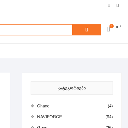
facebook
inst
ძებნა:
0
0 ₾
ᲙᲐᲢᲔᲒᲝᲠᲘᲔᲑᲘ
Chanel
(4)
NAVIFORCE
(94)
Gucci
(36)